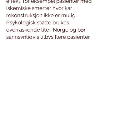
effekt, for eksempel pasienter med
iskemiske smerter hvor kar
rekonstruksjon ikke er mulig.
Psykologisk støtte brukes
overraskende lite i Norge og bør
sannsynligvis tilbys flere pasienter
for å mestre kroniske smerter
bedre.
Aktuell litteratur og
informasjon