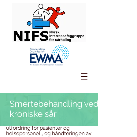
Smertebehandling ved
kroniske sår
Kroniske sår utgjør en betydelig
utfordring for pasienter og
helsepersonell, og håndteringen av