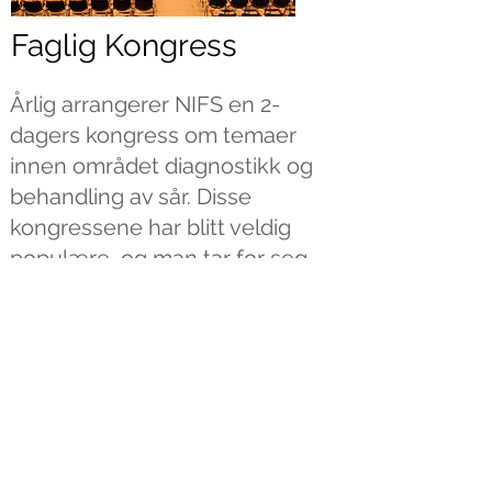
Faglig Kongress
Årlig arrangerer NIFS en 2-
dagers kongress om temaer
innen området diagnostikk og
behandling av sår. Disse
kongressene har blitt veldig
populære, og man tar for seg
et til flere tema hvert år. NIFS-
kongressen finner sted årlig
den første uken i februar. Dette
er landets største møteplass
for helsepersonell som
behandler sår, samt mønstring
av produsenter som stiller ut