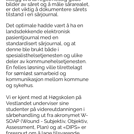
bilder av såret og å måle sårarealet,
er det viktig å dokumentere sårets
tilstand i en sårjournal.
Det optimale hadde vært å ha en
landsdekkende elektronisk
pasientjournal med en
standardisert sårjournal, og at
denne ble brukt både i
spesialisthelsetjenesten og ulike
deler av kommunehelsetjenesten.
En felles løsning ville tilrettelagt
for sømløst samarbeid og
kommunikasjon mellom kommune
og sykehus.
Vi er kjent med at Høgskolen på
Vestlandet underviser sine
studenter på videreutdanningen i
sårbehandling ut fra akronymet W-
SOAP (Wound - Subjektiv, Objektiv,
Assessment, Plan) og at «DIPS» er
forespurt om å lage tilsvarende