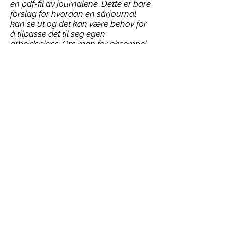
en pdf-fil av journalene. Dette er bare
forslag for hvordan en sårjournal
kan se ut og det kan være behov for
å tilpasse det til seg egen
arbeidsplass. Om man for eksempel
jobber i hovedsak med trykksår eller
kun med traumatiske sår må
journalen tilpasses tilsvarende.
Figur 2
Ovenfor er en oversettelse av
et sårjournal tilpasset maligne sår.
Originalen er på engelsk og heter
Malignant Wound Assessment Tool-
Clinical ( MWAT-C). Den er oversatt
til svensk av Liselott Sahlberg ved