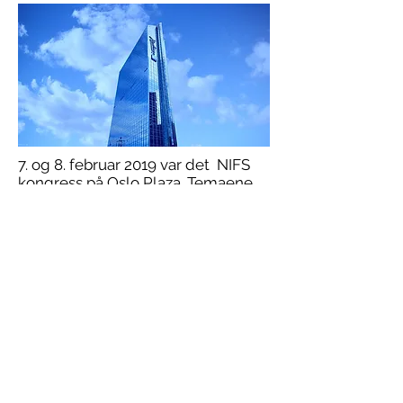
7. og 8. februar 2019 var det NIFS
kongress på Oslo Plaza. Temaene
denne gangen var:
Diabetes fot og
brannskader
.
© 2018 NIFS