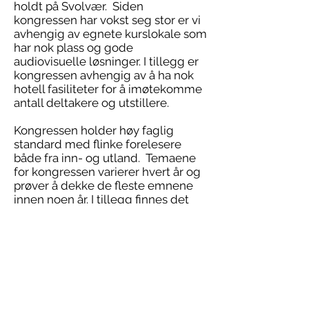
holdt på Svolvær. Siden
kongressen har vokst seg stor er vi
avhengig av egnete kurslokale som
har nok plass og gode
audiovisuelle løsninger. I tillegg er
kongressen avhengig av å ha nok
hotell fasiliteter for å imøtekomme
antall deltakere og utstillere.
Kongressen holder høy faglig
standard med flinke forelesere
både fra inn- og utland. Temaene
for kongressen varierer hvert år og
prøver å dekke de fleste emnene
innen noen år. I tillegg finnes det
gode muligheter for å knytte
kontakter med kolleger fra andre
deler av landet. En viktig del av
kongressen er også leverandørene
sine utstillinger hvor det
presenteres nyheter innen
bandasjer og annen teknologi til