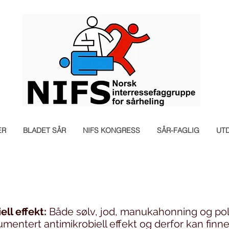
ER
BLADET SÅR
NIFS KONGRESS
SÅR-FAGLIG
UT
ll effekt:
Både sølv, jod, manukahonning og pol
entert antimikrobiell effekt og derfor kan finnes