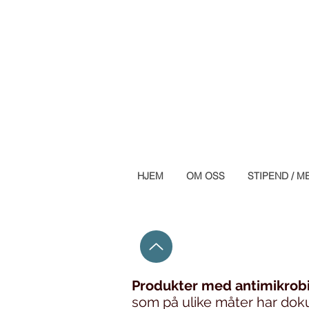
HJEM
OM OSS
STIPEND / M
Produkter med antimikrobie
som på ulike måter har dokum