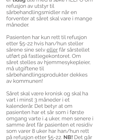
refusjon av utstyr til
sårbehandlingsmidler når en
forventer at såret skal vare i mange
måneder.
Pasienten har kun rett til refusjon
etter §5-22 hvis han/hun steller
sårene sine selv
eller
får sårstellet
utført på fastlegekontoret. Om
såret stelles av hjemmesykepleier,
må utgiftene til
sårbehandlingsprodukter dekkes
av kommunen!
Såret skal være kronisk og skal ha
vart i minst 3 måneder i et
kalenderår. Det betyr at om
pasienten har et sår som i første
omgang varte i 4 uker, men senere i
samme året får pasienten et residiv
som varer 8 uker har han/hun rett
på refusjon etter §5-22.
NB!
Det går