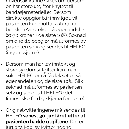
hovedsak kunne søkes om dersom
en har store utgifter knyttet til
bandasjemateriellet. Dersom
direkte oppgjør blir innvilget, vil
pasienten kun motta faktura fra
butikken/apoteket på egenandelen
(2070 kroner + de siste 10%). Søknad
om direkte oppgjør må utformes av
pasienten selv og sendes til HELFO
(ingen skjema).
Dersom man har lav inntekt og
store sykdomsutgifter kan man
søke HELFO om å få dekket også
egenandelen og de siste 10%. Slik
søknad må utformes av pasienten
selv og sendes til HELFO (det
finnes ikke ferdig skjema for dette).
Originalkvitteringene må sendes til
HELFO
senest 30. juni året etter at
pasienten hadde utgiftene
. Det er
lurt å ta kopi av kvitteringene i