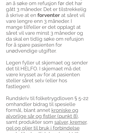
an å søke om refusjon før det har
gått 3 måneder. Det er tilstrekkelig
å skrive at en
forventer
at såret vil
vare lengre enn 3 måneder. I
mange tilfeller er
det opplagt at
såret vil vare minst 3 måneder og
da skal en tidlig søke om refusjon
for å spare pasienten for
unødvendige utgifter.
Legen fyller ut skjemaet og sender
det til HELFO. I skjemaet må det
være krysset av for at pasienten
steller såret selv (eller hos
fastlegen).
Rundskriv til folketrygdloven § 5-22
omhandler bidrag til spesielle
formål, blant annet
kroniske og
alvorlige sår og fistler (punkt 8)
,
samt produkter som
salver, kremer,
gel og oljer til bruk i forbindelse