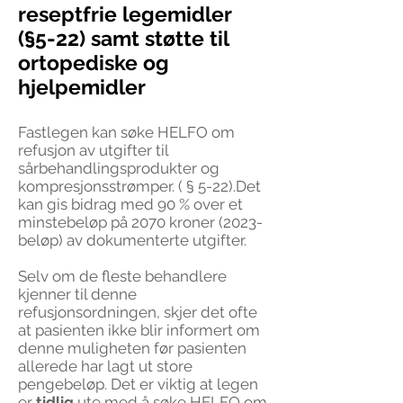
reseptfrie legemidler
(§5-22) samt støtte til
ortopediske og
hjelpemidler
Fastlegen kan søke HELFO om
refusjon av utgifter til
sårbehandlingsprodukter og
kompresjonsstrømper.
( § 5-22)
.
Det
kan gis bidrag med 90 % over et
minstebeløp på 2070 kroner (2023-
beløp) av dokumenterte utgifter.
Selv om de fleste behandlere
kjenner til denne
refusjonsordningen, skjer det ofte
at pasienten ikke blir informert om
denne muligheten før pasienten
allerede har lagt ut store
pengebeløp. Det er viktig at legen
er
tidlig
ute med å søke HELFO om