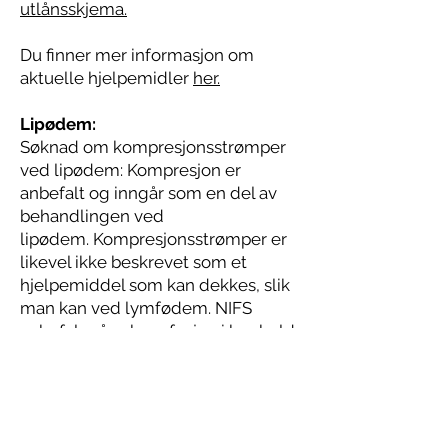
utlånsskjema.
Du finner mer informasjon om
aktuelle hjelpemidler
her.
Lipødem:
Søknad om kompresjonsstrømper
ved lipødem: Kompresjon er
anbefalt og inngår som en del av
behandlingen ved
lipødem.
Kompresjonsstrømper er
likevel ikke beskrevet som et
hjelpemiddel som kan dekkes, slik
man kan ved lymfødem. NIFS
anbefaler å søke refusjon i henhold
til Folketrygdloven § 5-22 – bidrag
til spesielle formål. På
hjemmesiden til Norsk lymfødem-
og lipødemforbund (NLLF) finner
du mye nyttig informasjon og