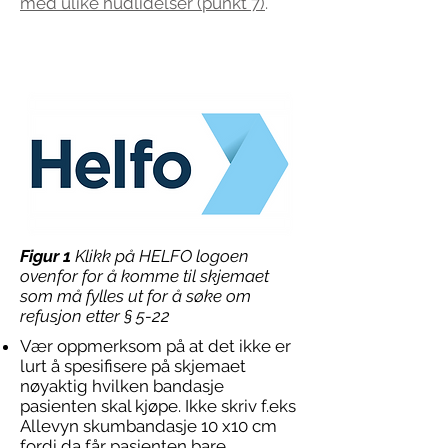
med ulike hudlidelser (punkt 7)
.
Figur 1
Klikk på HELFO logoen
ovenfor for å komme til skjemaet
som må fylles ut for å søke om
refusjon etter § 5-22
Vær oppmerksom på at det ikke er
lurt å spesifisere på skjemaet
nøyaktig hvilken bandasje
pasienten skal kjøpe. Ikke skriv f.eks
Allevyn skumbandasje 10 x10 cm
fordi da får pasienten bare