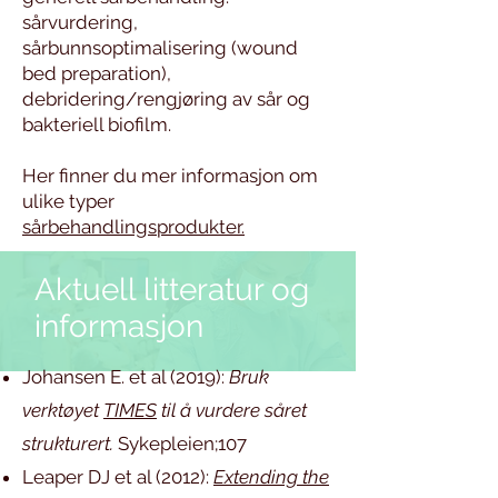
sårvurdering,
sårbunnso
ptimalisering (wound
bed preparation),
debridering/rengjøring av sår og
bakteriell biofilm.
Her finner du mer informasjon om
ulike typer
sårbehandlingsprodukter.
Aktuell litteratur og
informasjon
Johansen E. et al (2019):
Bruk
verktøyet
TIMES
til å vurdere såret
strukturert.
Sykepleien;107
Leaper DJ et al (2012):
Extending the