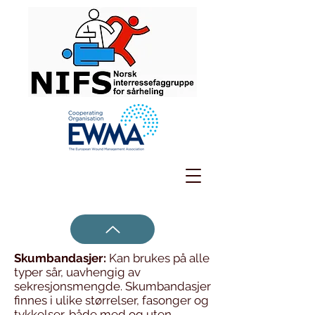
Skumbandasjer:
Kan brukes på alle
typer sår, uavhengig av
sekresjonsmengde. Skumbandasjer
finnes i ulike størrelser, fasonger og
tykkelser, både med og uten