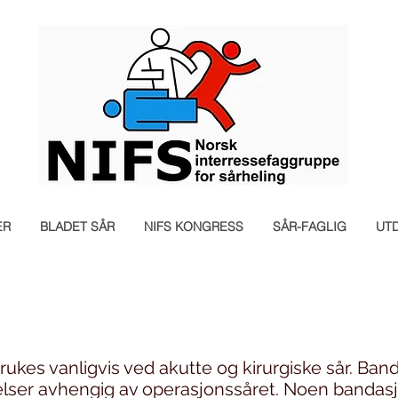
ER
BLADET SÅR
NIFS KONGRESS
SÅR-FAGLIG
UT
rukes vanligvis ved akutte og kirurgiske sår. Ba
ørrelser avhengig av operasjonssåret. Noen bandas