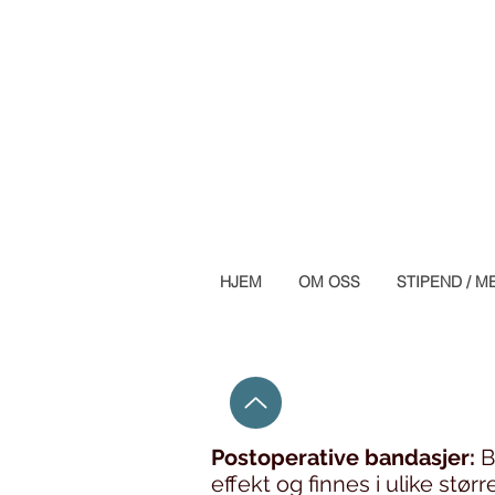
HJEM
OM OSS
STIPEND / M
Postoperative bandasjer:
B
effekt og finnes i ulike st