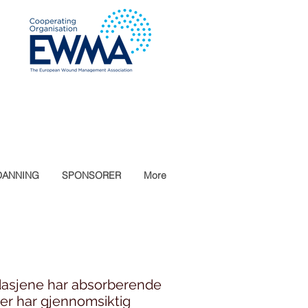
DANNING
SPONSORER
More
ndasjene har absorberende
jer har gjennomsiktig